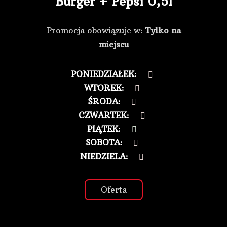
Burger + Pepsi 0,5l
Promocja obowiązuje w:
Tylko na
miejscu
PONIEDZIAŁEK
:
WTOREK
:
ŚRODA
:
CZWARTEK
:
PIĄTEK
:
SOBOTA
:
NIEDZIELA
:
Oferta